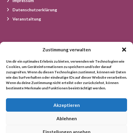
Impressum
Datenschutzerklärung
Veranstaltung
Kontakt
Zustimmung verwalten
Um dir ein optimales Erlebnis zu bieten, verwenden wir Technologien wie
Damaschkestraße 6
Cookies, um Geräteinformationen zu speichern und/oder darauf
zuzugreifen. Wenn du diesen Technologien zustimmst, können wir Daten
06766 Bitterfeld-Wolfen
wie das Surfverhalten oder eindeutige IDs auf dieser Website verarbeiten.
Wenn du deine Zustimmung nicht erteilst oder zurückziehst, können
Tel: 03494 3686055
bestimmte Merkmale und Funktionen beeinträchtigt werden.
Fax: 03494 3686056
E-Mail: kontakt@hoeher-physio.de
Akzeptieren
Ablehnen
Einstellungen ansehen