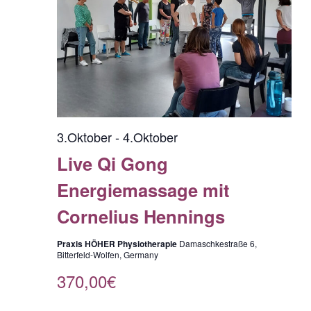
n
n
s
h
l
t
s
s
e
a
n
t
t
.
l
a
a
t
l
l
3.Oktober
-
4.Oktober
u
Live Qi Gong
t
t
n
Energiemassage mit
g
u
u
Cornelius Hennings
A
n
n
n
Praxis HÖHER Physiotherapie
Damaschkestraße 6,
g
g
Bitterfeld-Wolfen, Germany
s
370,00€
e
e
i