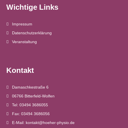
v
Wichtige Links
i
Impressum
g
Datenschutzerklärung
a
Veranstaltung
t
i
Kontakt
o
Damaschkestraße 6
n
06766 Bitterfeld-Wolfen
Tel: 03494 3686055
Fax: 03494 3686056
E-Mail: kontakt@hoeher-physio.de