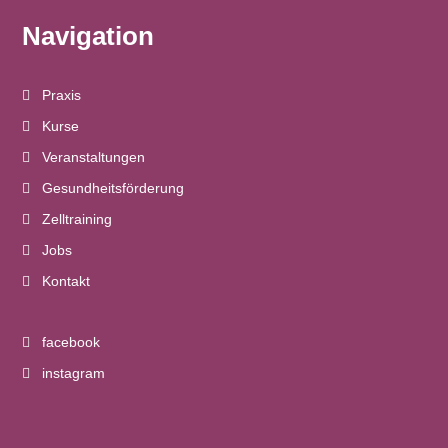
t
n
Navigation
i
s
o
Praxis
i
n
Kurse
c
Veranstaltungen
Gesundheitsförderung
h
Zelltraining
t
Jobs
e
Kontakt
n
facebook
n
instagram
a