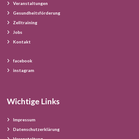
d
u
g
Veranstaltungen
A
a
n
Gesundheitsförderung
Zelltraining
t
n
g
Jobs
i
s
e
Kontakt
o
i
n
n
facebook
c
instagram
h
t
Wichtige Links
e
Impressum
n
Datenschutzerklärung
Veranstaltung