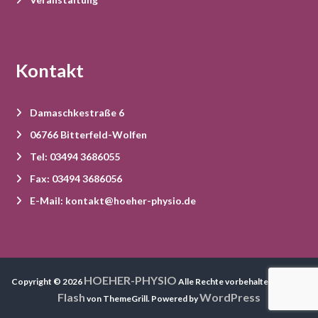
n
a
v
Kontakt
i
Damaschkestraße 6
g
06766 Bitterfeld-Wolfen
a
Tel: 03494 3686055
Fax: 03494 3686056
t
E-Mail: kontakt@hoeher-physio.de
i
o
HOEHER-PHYSIO
Copyright © 2026
Alle Rechte vorbehalten. Theme:
n
Flash
WordPress
von ThemeGrill. Powered by